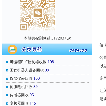
本站共被浏览过 3172037 次
价
公
可编程PLC控制器收购
108
以
工程机器人设备回收
99
东
仪器仪表回收
100
伺服电机回收
89
让
传感器回收
95
服
变频器回收
115