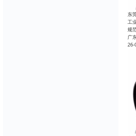
东
工
规
广
26-