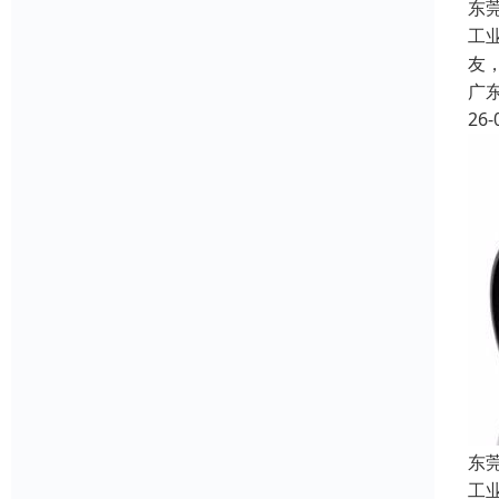
东
工
友
广
26-
东
工