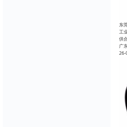
东
工
供
广
26-