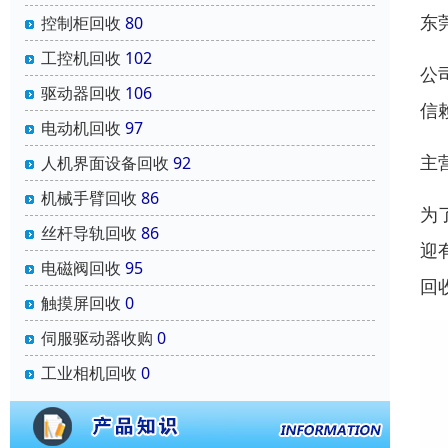
东
控制柜回收
80
工控机回收
102
公
驱动器回收
106
信
电动机回收
97
主
人机界面设备回收
92
机械手臂回收
86
为
丝杆导轨回收
86
迎
电磁阀回收
95
回
触摸屏回收
0
伺服驱动器收购
0
工业相机回收
0