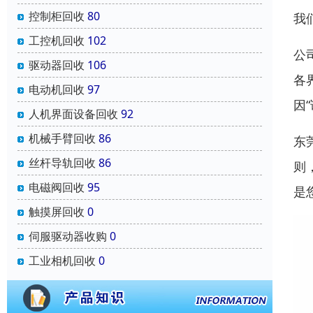
控制柜回收
80
我
工控机回收
102
公
驱动器回收
106
各
电动机回收
97
因
人机界面设备回收
92
机械手臂回收
86
东
丝杆导轨回收
86
则
电磁阀回收
95
是
触摸屏回收
0
伺服驱动器收购
0
工业相机回收
0