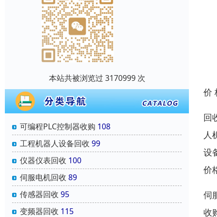
本站共被浏览过 3170999 次
价
回
可编程PLC控制器收购
108
人
工程机器人设备回收
99
设
仪器仪表回收
100
价
伺服电机回收
89
传感器回收
95
伺
变频器回收
115
收