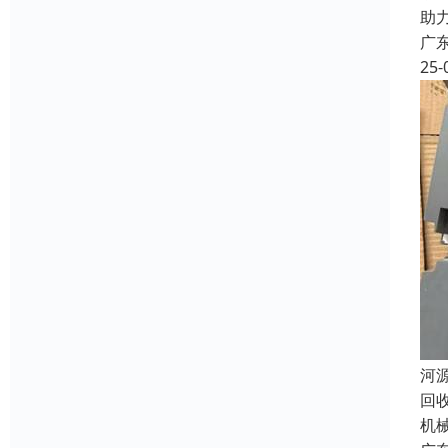
助
广
25-
河
回
机