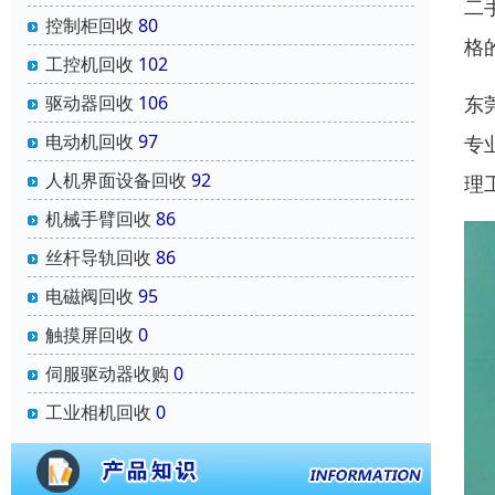
二
控制柜回收
80
格
工控机回收
102
驱动器回收
106
东
电动机回收
97
专
人机界面设备回收
92
理
机械手臂回收
86
丝杆导轨回收
86
电磁阀回收
95
触摸屏回收
0
伺服驱动器收购
0
工业相机回收
0