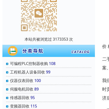
本站共被浏览过 3173353 次
价
二
可编程PLC控制器收购
108
案
工程机器人设备回收
99
我
仪器仪表回收
100
时
伺服电机回收
89
传感器回收
95
济
变频器回收
115