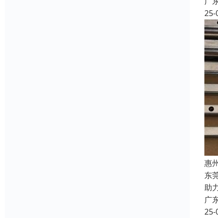
广
25-
惠
东
助
广
25-