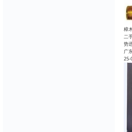
樟
二
势
广
25-