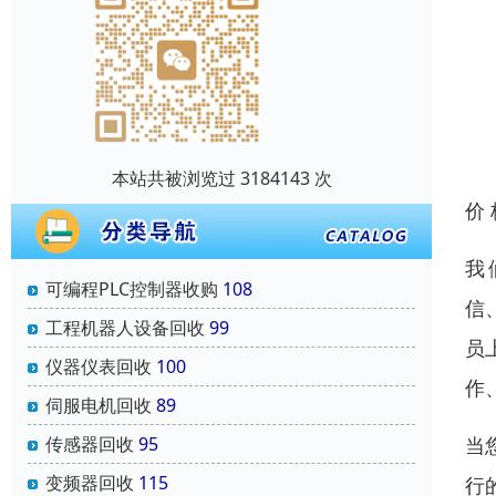
本站共被浏览过 3184143 次
价
我
可编程PLC控制器收购
108
信
工程机器人设备回收
99
员
仪器仪表回收
100
作
伺服电机回收
89
传感器回收
95
当
变频器回收
115
行