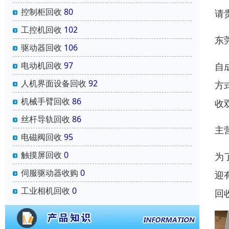
控制柜回收
80
请
工控机回收
102
东
驱动器回收
106
电动机回收
97
自
人机界面设备回收
92
方
机械手臂回收
86
收
丝杆导轨回收
86
主
电磁阀回收
95
触摸屏回收
0
为
伺服驱动器收购
0
迎
工业相机回收
0
回